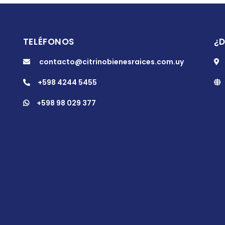
TELÉFONOS
¿
contacto@citrinobienesraices.com.uy
+598 4244 5455
+598 98 029 377