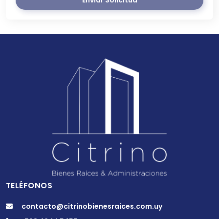
TELÉFONOS
contacto@citrinobienesraices.com.uy