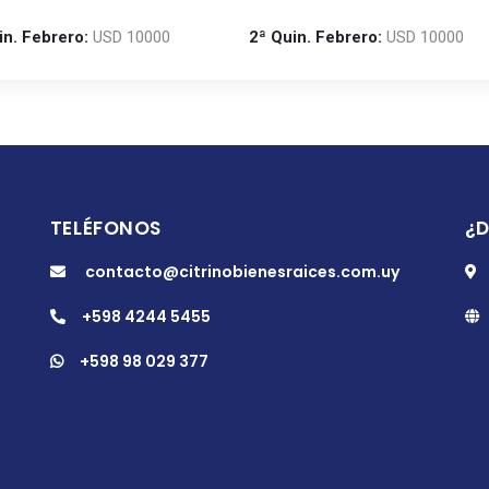
in. Febrero:
USD 10000
2ª Quin. Febrero:
USD 10000
TELÉFONOS
¿
contacto@citrinobienesraices.com.uy
+598 4244 5455
+598 98 029 377