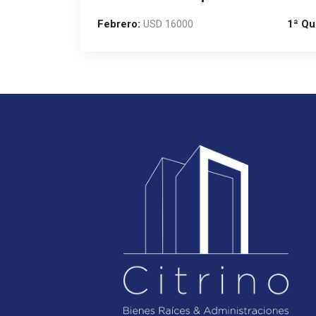
Febrero:
USD 16000
1ª Qu