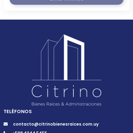
TELÉFONOS
contacto@citrinobienesraices.com.uy