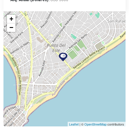
+
−
Leaflet
| ©
OpenStreetMap
contributors