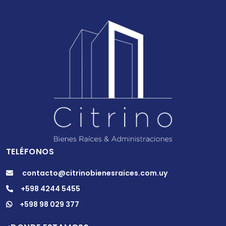
TELÉFONOS
contacto@citrinobienesraices.com.uy
+598 4244 5455
+598 98 029 377