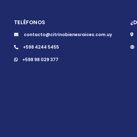
TELÉFONOS
¿
contacto@citrinobienesraices.com.uy
+598 4244 5455
+598 98 029 377